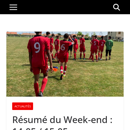
Passer
au
contenu
ACTUALITÉS
Résumé du Week-end :