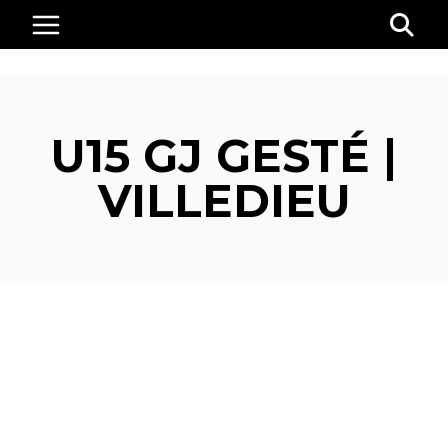
U15 GJ GESTÉ VILLEDIEU FIEF
U15 GJ GESTÉ |
RENAUDIÈRE
VILLEDIEU