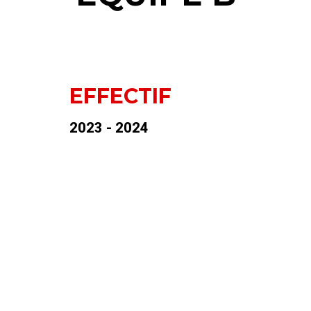
EFFECTIF
2023 - 2024
En haut (de gauche à droite) : Matthieu Chené
(Arbitre du jour) – François Tricoire – Alexis
Cousseau – Maxime Tricoire – Florentin
Mary – Romain Maurille – Alexandre Guérin –
Antoine Pineau (Entraineur/Joueur Groupe
Seniors).