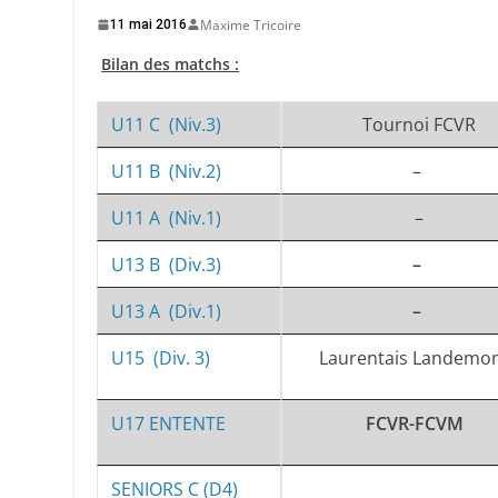
Maxime Tricoire
11 mai 2016
Bilan des matchs :
U11 C (Niv.3)
Tournoi FCVR
U11 B (Niv.2)
–
U11 A (Niv.1)
–
U13 B (Div.3)
–
U13 A (Div.1)
–
U15 (Div. 3)
Laurentais Landemo
U17 ENTENTE
FCVR-FCVM
SENIORS C (D4)