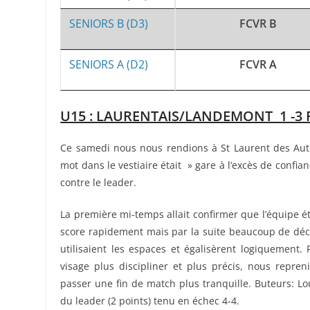
SENIORS B (D3)
FCVR B
SENIORS A (D2)
FCVR A
U15 : LAURENTAIS/LANDEMONT 1 -3
Ce samedi nous nous rendions à St Laurent des Aute
mot dans le vestiaire était » gare à l’excès de confia
contre le leader.
La première mi-temps allait confirmer que l’équipe é
score rapidement mais par la suite beaucoup de déc
utilisaient les espaces et égalisèrent logiquement.
visage plus discipliner et plus précis, nous repren
passer une fin de match plus tranquille. Buteurs: L
du leader (2 points) tenu en échec 4-4.