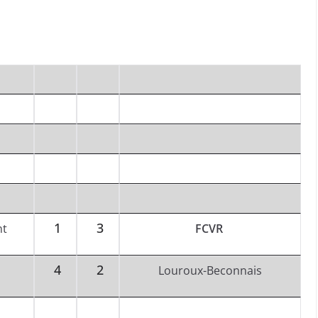
1
3
nt
FCVR
4
2
Louroux-Beconnais