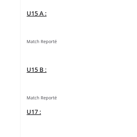
U15 A :
Match Reporté
U15 B
:
Match Reporté
U17 :