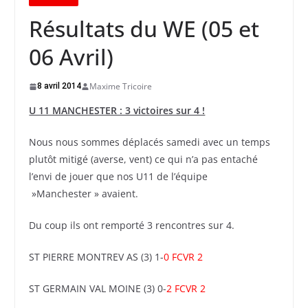
Résultats du WE (05 et
06 Avril)
Maxime Tricoire
8 avril 2014
U 11 MANCHESTER : 3 victoires sur 4 !
Nous nous sommes déplacés samedi avec un temps
plutôt mitigé (averse, vent) ce qui n’a pas entaché
l’envi de jouer que nos U11 de l’équipe
»Manchester » avaient.
Du coup ils ont remporté 3 rencontres sur 4.
ST PIERRE MONTREV AS (3) 1-
0 FCVR 2
ST GERMAIN VAL MOINE (3) 0-
2 FCVR 2