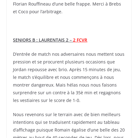
Florian Rouffineau d’une belle frappe. Merci à Brebs
et Coco pour l’arbitrage.
SENIORS B : LAURENTAIS 2 –
2 FCVR
D’entrée de match nos adversaires nous mettent sous
pression et se procurent plusieurs occasions que
Jordan repousse avec brio. Après 15 minutes de jeu,
le match s’équilibre et nous commençons à nous
montrer dangereux. Mais hélas nous nous faisons
surprendre sur un contre à la 35è min et regagnons
les vestiaires sur le score de 1-0.
Nous revenons sur le terrain avec de bien meilleurs
intentions qui se traduisent rapidement au tableau
d’affichage puisque Romain égalise d’une belle des 20
mètres au bout de 40 secondes de jeu. Dès lors, nous