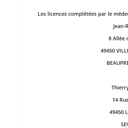
Les licences complétées par le méde
Jean-
8 Allée
49450 VIL
BEAUPR
Thier
14 Rue
49450 
SE