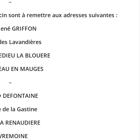
–
cin sont à remettre aux adresses suivantes :
René GRIFFON
 des Lavandières
LEDIEU LA BLOUERE
EAU EN MAUGES
–
ry DEFONTAINE
 de la Gastine
LA RENAUDIERE
VREMOINE