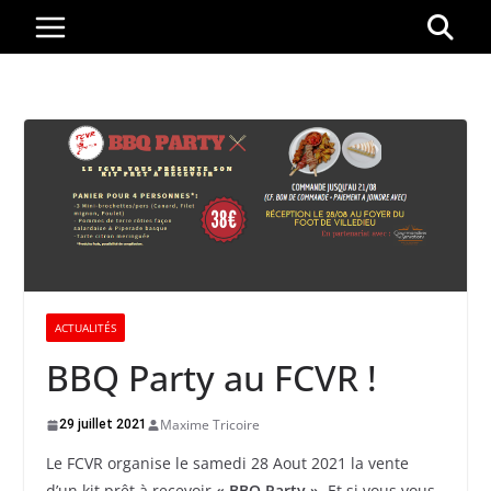
Passer
au
contenu
ACTUALITÉS
BBQ Party au FCVR !
Maxime Tricoire
29 juillet 2021
Le FCVR organise le samedi 28 Aout 2021 la vente
d’un kit prêt à recevoir
« BBQ Party »
. Et si vous vous