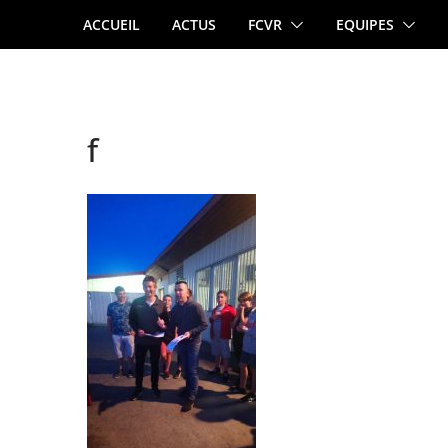
Passer
ACCUEIL
ACTUS
FCVR
EQUIPES
au
contenu
f